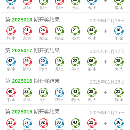
+
虎/金
马/木
龙/土
龙/水
虎/火
兔/土
猪/木
第
2025018
期开奖结果
2025年01月18日
+
12
01
24
33
21
44
10
蛇/水
龙/火
蛇/金
猴/金
猴/水
鸡/木
羊/金
第
2025017
期开奖结果
2025年01月17日
+
42
29
20
49
22
06
38
猪/水
鼠/水
鸡/水
龙/土
羊/木
猪/木
兔/火
第
2025016
期开奖结果
2025年01月16日
+
40
22
27
42
43
39
21
牛/金
羊/木
虎/土
猪/水
狗/水
虎/火
猴/水
第
2025015
期开奖结果
2025年01月15日
+
13
37
02
03
43
12
36