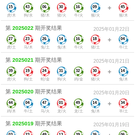
+
15
43
06
30
16
09
45
虎/木
狗/水
猪/木
猪/火
牛/火
猴/火
猴/木
第
2025022
期开奖结果
2025年01月22日
+
27
23
26
14
16
18
04
虎/土
马/木
兔/土
兔/木
牛/火
猪/土
牛/土
第
2025021
期开奖结果
2025年01月21日
+
39
19
24
31
32
30
14
虎/火
狗/土
蛇/金
狗/火
鸡/金
猪/火
兔/木
第
2025020
期开奖结果
2025年01月20日
+
44
04
47
01
49
14
34
鸡/木
牛/土
马/火
龙/火
龙/土
兔/木
羊/土
第
2025019
期开奖结果
2025年01月19日
03
23
49
13
39
26
06