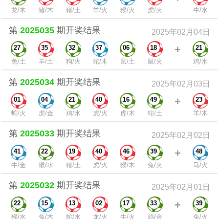
龙/木
猪/木
猪/土
羊/火
猴/火
虎/火
牛/水
第
2025035
期开奖结果
2025年02月04日
+
27
35
32
37
06
18
21
兔/土
羊/土
狗/火
蛇/木
鼠/土
鼠/火
鸡/水
第
2025034
期开奖结果
2025年02月03日
+
01
04
21
40
16
49
23
蛇/火
虎/金
鸡/水
虎/火
虎/木
蛇/土
羊/木
第
2025033
期开奖结果
2025年02月02日
+
41
22
19
40
46
39
48
牛/金
猴/水
猪/土
虎/火
猴/木
兔/火
马/火
第
2025032
期开奖结果
2025年02月01日
+
22
15
13
02
17
33
39
猴/水
兔/木
蛇/水
龙/火
牛/火
鸡/金
兔/火