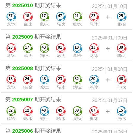
第
2025010
期开奖结果
2025年01月10日
+
37
18
17
47
21
23
25
龙/木
猪/土
鼠/火
马/火
猴/水
马/木
龙/金
第
2025009
期开奖结果
2025年01月09日
+
23
17
43
01
10
13
30
马/木
鼠/火
狗/水
龙/火
羊/金
龙/水
猪/火
第
2025008
期开奖结果
2025年01月08日
+
13
24
48
23
32
20
46
龙/水
蛇/金
蛇/土
马/木
鸡/金
鸡/水
羊/火
第
2025007
期开奖结果
2025年01月07日
+
32
12
48
45
39
07
15
鸡/金
蛇/水
蛇/土
猴/木
虎/火
狗/木
虎/木
第
2025006
期开奖结果
2025年01月06日