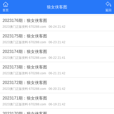
狼女侠客图
首页
返回
2023176期：狼女侠客图
2023澳门正版资料 670288.com
06-24 21:42
2023175期：狼女侠客图
2023澳门正版资料 670288.com
06-23 21:42
2023174期：狼女侠客图
2023澳门正版资料 670288.com
06-22 21:41
2023173期：狼女侠客图
2023澳门正版资料 670288.com
06-21 21:42
2023172期：狼女侠客图
2023澳门正版资料 670288.com
06-20 21:42
2023171期：狼女侠客图
2023澳门正版资料 670288.com
06-19 21:42
2023170期：狼女侠客图