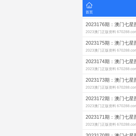
首页
2023176期：澳门七星
2023澳门正版资料 670288.co
2023175期：澳门七星
2023澳门正版资料 670288.co
2023174期：澳门七星
2023澳门正版资料 670288.co
2023173期：澳门七星
2023澳门正版资料 670288.co
2023172期：澳门七星
2023澳门正版资料 670288.co
2023171期：澳门七星
2023澳门正版资料 670288.co
2023170期：澳门七星