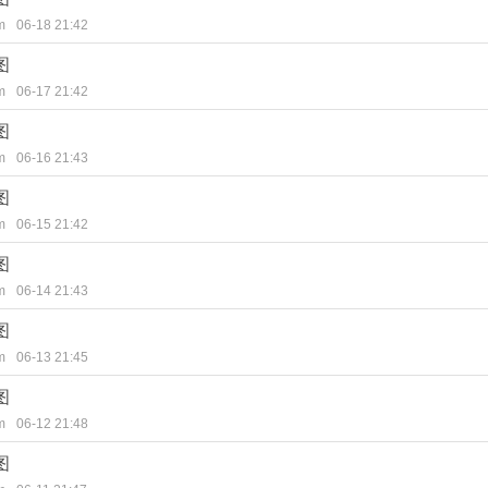
m
06-18 21:42
图
m
06-17 21:42
图
m
06-16 21:43
图
m
06-15 21:42
图
m
06-14 21:43
图
m
06-13 21:45
图
m
06-12 21:48
图