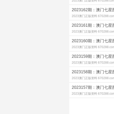
2023澳门正版资料 670288.co
2023162期：澳门七星
2023澳门正版资料 670288.co
2023161期：澳门七星
2023澳门正版资料 670288.co
2023160期：澳门七星
2023澳门正版资料 670288.co
2023159期：澳门七星
2023澳门正版资料 670288.co
2023158期：澳门七星
2023澳门正版资料 670288.co
2023157期：澳门七星
2023澳门正版资料 670288.co