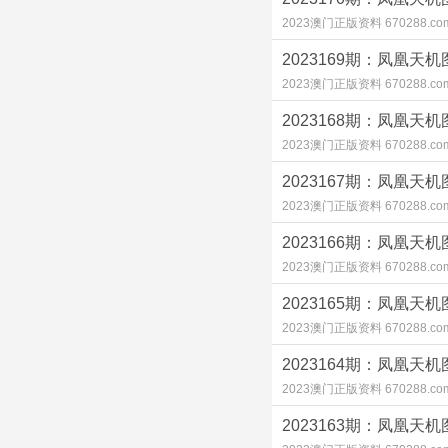
2023澳门正版资料 670288.co
2023169期：凤凰天机
2023澳门正版资料 670288.co
2023168期：凤凰天机
2023澳门正版资料 670288.co
2023167期：凤凰天机
2023澳门正版资料 670288.co
2023166期：凤凰天机
2023澳门正版资料 670288.co
2023165期：凤凰天机
2023澳门正版资料 670288.co
2023164期：凤凰天机
2023澳门正版资料 670288.co
2023163期：凤凰天机